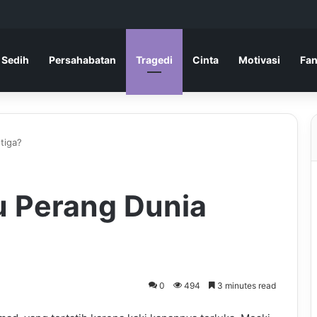
 Sedih
Persahabatan
Tragedi
Cinta
Motivasi
Fan
tiga?
 Perang Dunia
0
494
3 minutes read