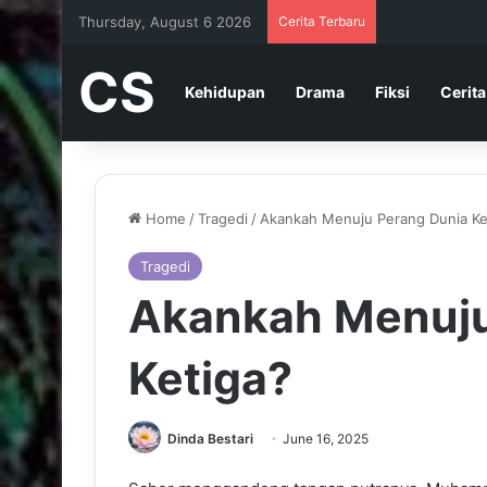
Thursday, August 6 2026
Cerita Terbaru
CS
Kehidupan
Drama
Fiksi
Cerita
Home
/
Tragedi
/
Akankah Menuju Perang Dunia Ke
Tragedi
Akankah Menuju
Ketiga?
Dinda Bestari
June 16, 2025