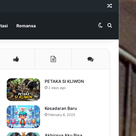
Random Ar
Switch skin
Search for
tasi
Romansa
PETAKA SI KLIWON
2 days ago
Kesadaran Baru
February 8, 2025
Akhirnya Aku Bisa