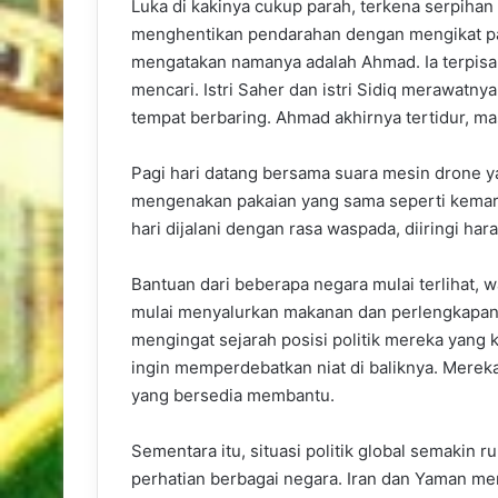
Luka di kakinya cukup parah, terkena serpiha
menghentikan pendarahan dengan mengikat pah
mengatakan namanya adalah Ahmad. Ia terpisah
mencari. Istri Saher dan istri Sidiq merawatn
tempat berbaring. Ahmad akhirnya tertidur, m
Pagi hari datang bersama suara mesin drone y
mengenakan pakaian yang sama seperti kemarin
hari dijalani dengan rasa waspada, diiringi ha
Bantuan dari beberapa negara mulai terlihat, w
mulai menyalurkan makanan dan perlengkapan 
mengingat sejarah posisi politik mereka yang
ingin memperdebatkan niat di baliknya. Merek
yang bersedia membantu.
Sementara itu, situasi politik global semakin r
perhatian berbagai negara. Iran dan Yaman m