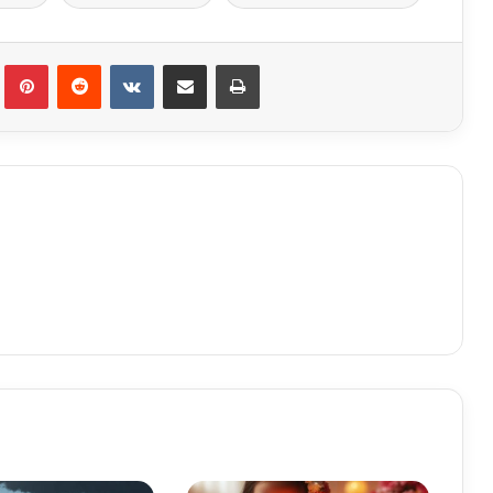
Tumblr
Pinterest
Reddit
VKontakte
Share via Email
Print