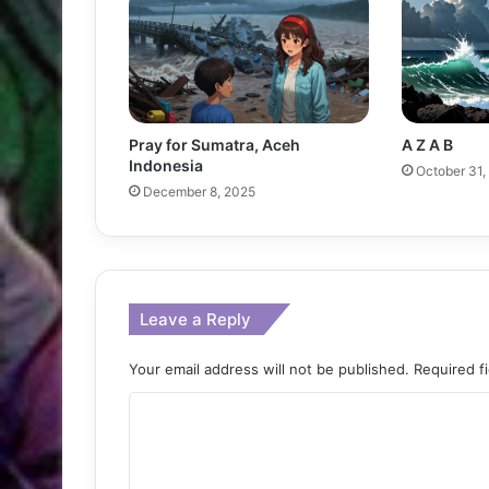
Pray for Sumatra, Aceh
A Z A B
Indonesia
October 31,
December 8, 2025
Leave a Reply
Your email address will not be published.
Required f
C
o
m