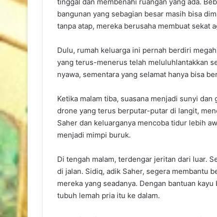
tinggal dan membenahi ruangan yang ada. Be
bangunan yang sebagian besar masih bisa dima
tanpa atap, mereka berusaha membuat sekat ag
Dulu, rumah keluarga ini pernah berdiri mega
yang terus-menerus telah meluluhlantakkan s
nyawa, sementara yang selamat hanya bisa be
Ketika malam tiba, suasana menjadi sunyi dan ge
drone yang terus berputar-putar di langit, me
Saher dan keluarganya mencoba tidur lebih aw
menjadi mimpi buruk.
Di tengah malam, terdengar jeritan dari luar. 
di jalan. Sidiq, adik Saher, segera membantu
mereka yang seadanya. Dengan bantuan kayu b
tubuh lemah pria itu ke dalam.