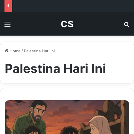
CS
Menu
Se
Home
/
Palestina Hari Ini
Palestina Hari Ini