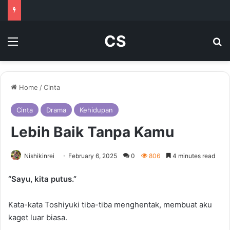
CS
Menu
Se
Home
/
Cinta
Cinta
Drama
Kehidupan
Lebih Baik Tanpa Kamu
Nishikinrei
February 6, 2025
0
806
4 minutes read
“Sayu, kita putus.”
Kata-kata Toshiyuki tiba-tiba menghentak, membuat aku
kaget luar biasa.