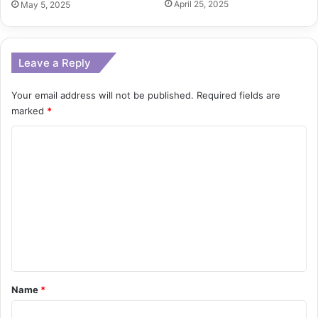
April 25, 2025
May 5, 2025
Leave a Reply
Your email address will not be published.
Required fields are
marked
*
C
o
m
m
e
n
t
*
Name
*