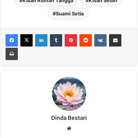
Kisah Rumah Tangga
Kisah Sedih
Suami Setia
LinkedIn
Tumblr
Pinterest
Reddit
VKontakte
Share via Email
Print
Dinda Bestari
Website