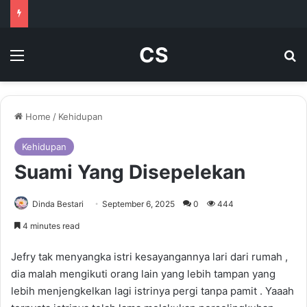
CS
Menu
Se
Home
/
Kehidupan
Kehidupan
Suami Yang Disepelekan
Dinda Bestari
September 6, 2025
0
444
4 minutes read
Jefry tak menyangka istri kesayangannya lari dari rumah ,
dia malah mengikuti orang lain yang lebih tampan yang
lebih menjengkelkan lagi istrinya pergi tanpa pamit . Yaaah