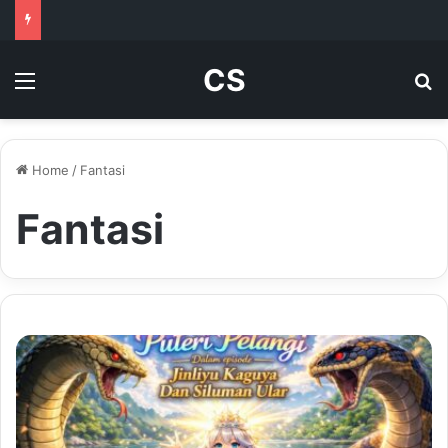
CS
Menu
Se
Home
/
Fantasi
Fantasi