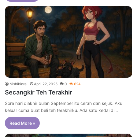
Nishikinrei
April 22, 2025
0
624
Secangkir Teh Terakhir
Sore hari diakhir bulan September itu cerah dan sejuk. Aku
keluar cuma buat beli teh terakhirku. Ada satu kedai di…
Read More »