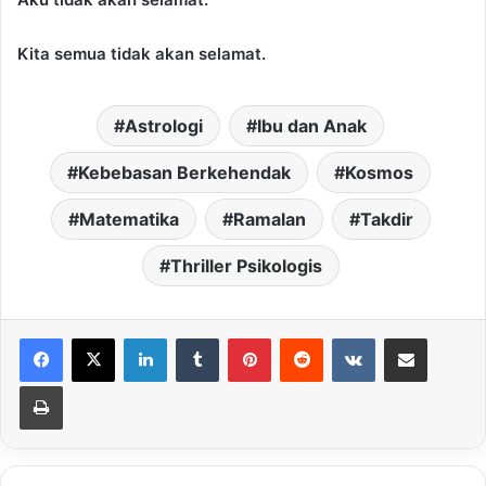
Kita semua tidak akan selamat.
Astrologi
Ibu dan Anak
Kebebasan Berkehendak
Kosmos
Matematika
Ramalan
Takdir
Thriller Psikologis
LinkedIn
Tumblr
Pinterest
Reddit
VKontakte
Share via Email
Print