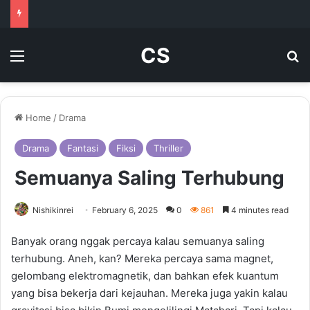
CS
Menu
Se
Home
/
Drama
Drama
Fantasi
Fiksi
Thriller
Semuanya Saling Terhubung
Nishikinrei
February 6, 2025
0
861
4 minutes read
Banyak orang nggak percaya kalau semuanya saling
terhubung. Aneh, kan? Mereka percaya sama magnet,
gelombang elektromagnetik, dan bahkan efek kuantum
yang bisa bekerja dari kejauhan. Mereka juga yakin kalau