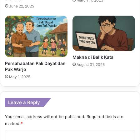
March 11, 2025
June 22, 2025
Makna di Balik Kata
Persahabatan Pak Dayat dan
August 31, 2025
Pak Warjo
May 1, 2025
Leave a Reply
Your email address will not be published.
Required fields are
marked
*
C