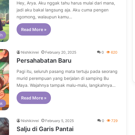
Hey, Arya. Aku nggak tahu harus mulai dari mana,
jadi aku bakal langsung aja. Aku cuma pengen
ngomong, walaupun kamu…
Read More »
ih
Nishikinrei
February 20, 2025
0
620
Persahabatan Baru
Pagi itu, seluruh pasang mata tertuju pada seorang
murid perempuan yang berjalan di samping Bu
Maya. Wajahnya tampak malu-malu, langkahnya…
Read More »
ak
Nishikinrei
February 5, 2025
0
729
Salju di Garis Pantai