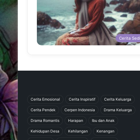
Cerita Sed
Cerita Emosional
Cerita Inspiratif
Cerita Keluarga
Cerita Pendek
Cerpen Indonesia
Drama Keluarga
Drama Romantis
Harapan
Ibu dan Anak
Kehidupan Desa
Kehilangan
Kenangan