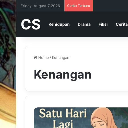
Friday, August 7 2026
Cerita Terbaru
CS
Kehidupan
Drama
Fiksi
Cerita
Home
/
Kenangan
Kenangan