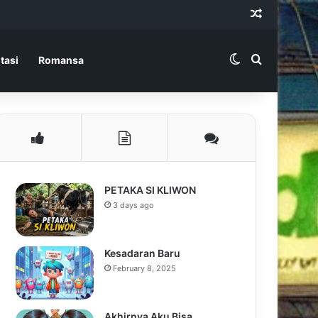
Random Ar
Switch skin
Search for
tasi
Romansa
PETAKA SI KLIWON
3 days ago
Kesadaran Baru
February 8, 2025
Akhirnya Aku Bisa