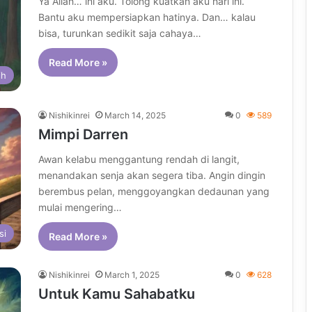
Ya Allah… ini aku. Tolong kuatkan aku hari ini.
Bantu aku mempersiapkan hatinya. Dan… kalau
bisa, turunkan sedikit saja cahaya…
Read More »
ih
Nishikinrei
March 14, 2025
0
589
Mimpi Darren
Awan kelabu menggantung rendah di langit,
menandakan senja akan segera tiba. Angin dingin
berembus pelan, menggoyangkan dedaunan yang
mulai mengering…
si
Read More »
Nishikinrei
March 1, 2025
0
628
Untuk Kamu Sahabatku