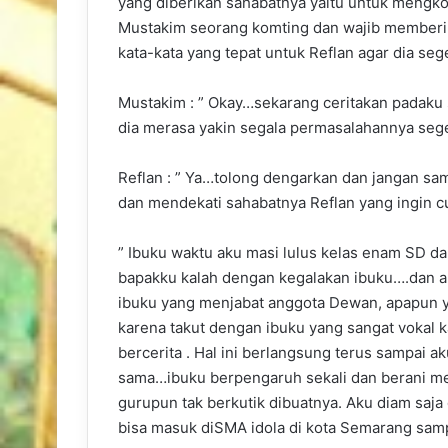
yang diberikan sahabatnya yaitu untuk mengko
Mustakim seorang komting dan wajib memberi
kata-kata yang tepat untuk Reflan agar dia seg
Mustakim : ” Okay…sekarang ceritakan padaku 
dia merasa yakin segala permasalahannya seger
Reflan : ” Ya…tolong dengarkan dan jangan sa
dan mendekati sahabatnya Reflan yang ingin cu
” Ibuku waktu aku masi lulus kelas enam SD 
bapakku kalah dengan kegalakan ibuku….dan 
ibuku yang menjabat anggota Dewan, apapun 
karena takut dengan ibuku yang sangat vokal k
bercerita . Hal ini berlangsung terus sampai
sama…ibuku berpengaruh sekali dan berani me
gurupun tak berkutik dibuatnya. Aku diam saj
bisa masuk diSMA idola di kota Semarang samp