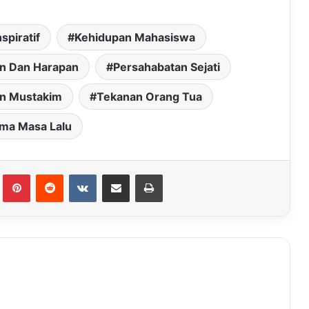
nspiratif
Kehidupan Mahasiswa
an Dan Harapan
Persahabatan Sejati
an Mustakim
Tekanan Orang Tua
ma Masa Lalu
Tumblr
Pinterest
Reddit
VKontakte
Share via Email
Print