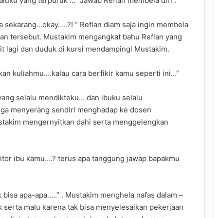
laluku yang terpuruk …” Jawab Reflan membela diri .
sa sekarang…okay…..?! ” Reflan diam saja ingin membela
han tersebut. Mustakim mengangkat bahu Reflan yang
it lagi dan duduk di kursi mendampingi Mustakim.
an kuliahmu….kalau cara berfikir kamu seperti ini…”
 yang selalu mendikteku… dan ibuku selalu
 juga menyerang sendiri menghadap ke dosen
takim mengernyitkan dahi serta menggelengkan
onitor ibu kamu….? terus apa tanggung jawap bapakmu
k bisa apa-apa…..” . Mustakim menghela nafas dalam –
 serta malu karena tak bisa menyelesaikan pekerjaan