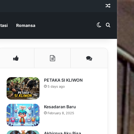
Random Ar
Switch skin
Search for
tasi
Romansa
PETAKA SI KLIWON
5 days ago
Kesadaran Baru
February 8, 2025
Akhirnya Aku Bisa