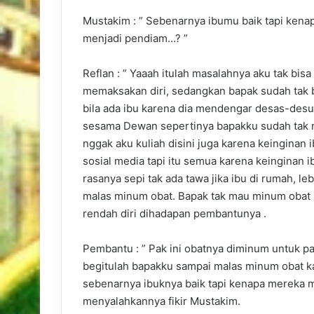
Mustakim : ” Sebenarnya ibumu baik tapi kenap
menjadi pendiam…? ”
Reflan : ” Yaaah itulah masalahnya aku tak bis
memaksakan diri, sedangkan bapak sudah tak 
bila ada ibu karena dia mendengar desas-desu
sesama Dewan sepertinya bapakku sudah tak 
nggak aku kuliah disini juga karena keinginan 
sosial media tapi itu semua karena keinginan 
rasanya sepi tak ada tawa jika ibu di rumah, l
malas minum obat. Bapak tak mau minum obat
rendah diri dihadapan pembantunya .
Pembantu : ” Pak ini obatnya diminum untuk pagi
begitulah bapakku sampai malas minum obat k
sebenarnya ibuknya baik tapi kenapa mereka m
menyalahkannya fikir Mustakim.