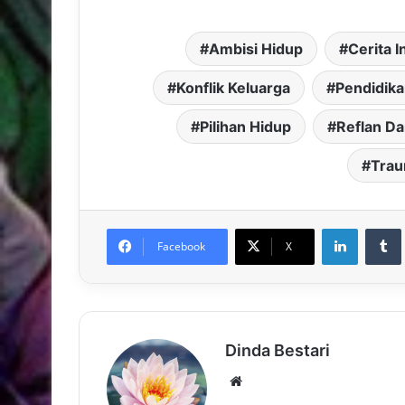
Ambisi Hidup
Cerita I
Konflik Keluarga
Pendidik
Pilihan Hidup
Reflan D
Trau
LinkedIn
Facebook
X
Dinda Bestari
Website