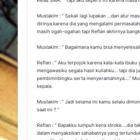
kelas SMA. ” Tapi aku seperti ini karena masa 
Mustakim : ” Sekali lagi lupakan …dan atur ma
dirinya karena dia yang mengalami permasala
masih ogah-ogahan tapi Reflan akhirnya bangk
Mustakim : ” Bagaimana kamu bisa menyelesaik
Reflan : ” Aku terpojok karena kata-kata ibuku
mengawasiku segala hasil kuliahku… tapi dia
pembimnbingku serta menyeramahinya….” Mus
kepala.
Mustakim : ” Jadi selama ini kamu selalu dim
saat ini ? ”
Reflan : ” Bapakku lumpuh kena stroke….dia ta
dalam menyaksikan sahabatnya yang tertunduk