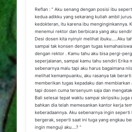
Reflan : ” Aku senang dengan posisi ibu sepert
kedua adikku yang sekarang kuliah ambil jurus
kedokteran, itu karena ibu menginginkannya. Ka
menemui rektor dan berbicara yang aku sendir
Desi dosen kita nyinyir melihat ibuku…..Aku t
sampai tak konsen dengan tugas kemahasiswa
dengan rektor . Kamu tahu aku bisa pergi-perg
seperjalanan, sampai kamu tahu sendiri Erika 
sebenarnya malu tapi aku harus bagaimana nil
melihat kemampuanku, aku rasanya tak berart
memberikan tugas kepadaku dan membiarkan ak
tapi dosen cuma tersenyum saja dan mengatak
Bali selesai tepat waktu sampai skripsiku jug
bahkan dia telah memesankan kantor kerja tem
keberadaannya. Aku sebenarnya ingin seperti 
bergerak, seperti saat ini tuga yang engkau b
ingin menguji aku….? “