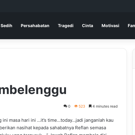
 Sedih
Persahabatan
Tragedi
Cinta
Motivasi
Fan
embelenggu
0
523
4 minutes read
ini masa hari ini …it’s time…today…jadi janganlah kau
mberikan nasihat kepada sahabatnya Reflan semasa