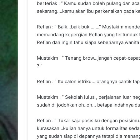
berteriak : ” Kamu sudah boleh pulang dan ac
sekarang….kamu akan ibu perkenalkan pada kep
Reflan : ” Baik…baik buk……..” Mustakim mende
memandang kepergian Reflan yang tertunduk 
Reflan dan ingin tahu siapa sebenarnya wanita
Mustakim : ” Tenang brow…jangan cepat-cepat
? “
Reflan : ” Itu calon istriku….orangnya cantik t
Mustakim : ” Sekolah lulus , perjalanan luar ne
sudah di jodohkan oh..oh… betapa indahnya d
Reflan : ” Tukar saja posisiku dengan posisim
kurasakan ..kuliah hanya untuk formalitas sed
yang sudah siap di depannya tetapi dia mena