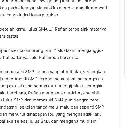
ordinir dana mahasiswa jelang kelulusan karena
kan perhatiannya. Maustakim mondar-mandir mencari
era bangkit dari keterpurukan.
setelah kamu lulus SMA …” Reflan terbelalak matanya
a diatasi.
mpai diceritakan orang lain…” Mustakim mengangguk
rhat padanya. Lalu Raflanpun bercerita.
dan memasuki SMP semua yang atur ibuku, sedangkan
aku diterima di SMP karena memanfaatkan pengaruh
yang aku lakukan semua guru mengijinkan…mungkin
alu berbicara, Reflan menelan air ludahnya sambil
 aku lulus SMP dan memasuki SMA pun dengan cara
ndatangi sekolah tanpa malu-malu dan seperti SMP
a dan menurut dihadapan ibu yang menghendaki aku
ai aku selesai lulus SMA dan mengenalmu disini “