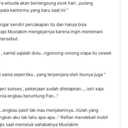
ara wisuda akan berlangsung esok hari…pulang
ala kantormu yang baru saat ini “
ngar sendiri percakapan itu dan hanya bisa
tapi Mustakim mengejarnya karena ingin menemani
 tersebut.
 , santai sajalah dulu…ngomong-omong siapa itu cewek
api sama sepertiku…yang terpenjara oleh ibunya juga “
geri sukses , pekerjaan sudah ditetapkan…, istri saja
unia engkau beruntung Pan…”
u…engkau pasti tak mau menjalaninya…itulah yang
angkan aku tak tahu apa-apa…” Reflan mendekati mobil
ngis saat memeluk sahabatnya Mustakim