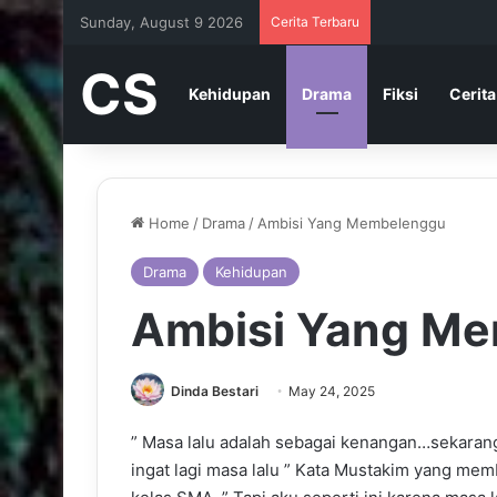
Sunday, August 9 2026
Cerita Terbaru
CS
Kehidupan
Drama
Fiksi
Cerita
Home
/
Drama
/
Ambisi Yang Membelenggu
Drama
Kehidupan
Ambisi Yang M
Dinda Bestari
May 24, 2025
” Masa lalu adalah sebagai kenangan…sekarang 
ingat lagi masa lalu ” Kata Mustakim yang me