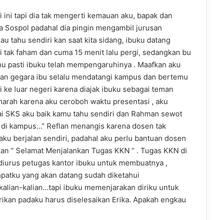
i ini tapi dia tak mengerti kemauan aku, bapak dan
a Sospol padahal dia pingin mengambil jurusan
u tahu sendiri kan saat kita sidang, ibuku datang
i tak faham dan cuma 15 menit lalu pergi, sedangkan bu
ahu pasti ibuku telah mempengaruhinya . Maafkan aku
an gegara ibu selalu mendatangi kampus dan bertemu
i ke luar negeri karena diajak ibuku sebagai teman
marah karena aku ceroboh waktu presentasi , aku
ai SKS aku baik kamu tahu sendiri dan Rahman sewot
i di kampus…” Reflan menangis karena dosen tak
u berjalan sendiri, padahal aku perlu bantuan dosen
an ” Selamat Menjalankan Tugas KKN ” . Tugas KKN di
a diurus petugas kantor ibuku untuk membuatnya ,
patku yang akan datang sudah diketahui
kalian-kalian…tapi ibuku memenjarakan diriku untuk
erikan padaku harus diselesaikan Erika. Apakah engkau