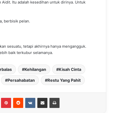
Aidit. Itu adalah kesedihan untuk dirinya. Untuk
, berbisik pelan.
akan sesuatu, tetapi akhirnya hanya mengangguk.
ebih baik terkubur selamanya.
rbalas
Kehilangan
Kisah Cinta
Persahabatan
Restu Yang Pahit
Tumblr
Pinterest
Reddit
VKontakte
Share via Email
Print