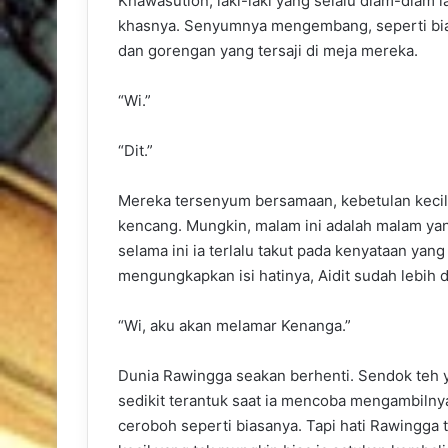
Khawasution, laki-laki yang selalu diam-diam i
khasnya. Senyumnya mengembang, seperti bia
dan gorengan yang tersaji di meja mereka.
“Wi.”
“Dit.”
Mereka tersenyum bersamaan, kebetulan kecil
kencang. Mungkin, malam ini adalah malam ya
selama ini ia terlalu takut pada kenyataan ya
mengungkapkan isi hatinya, Aidit sudah lebih 
“Wi, aku akan melamar Kenanga.”
Dunia Rawingga seakan berhenti. Sendok teh y
sedikit terantuk saat ia mencoba mengambilnya
ceroboh seperti biasanya. Tapi hati Rawingga 