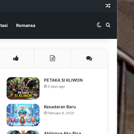
Random Ar
Switch skin
Search for
tasi
Romansa
PETAKA SI KLIWON
3 days ago
Kesadaran Baru
February 8, 2025
Akhirnya Aku Bisa