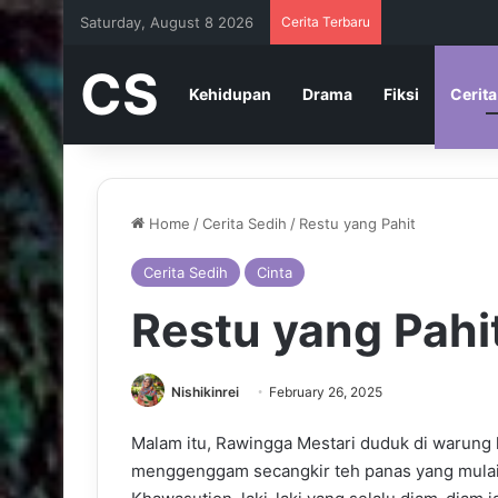
Saturday, August 8 2026
Cerita Terbaru
CS
Kehidupan
Drama
Fiksi
Cerita
Home
/
Cerita Sedih
/
Restu yang Pahit
Cerita Sedih
Cinta
Restu yang Pahi
Nishikinrei
February 26, 2025
Malam itu, Rawingga Mestari duduk di warung 
menggenggam secangkir teh panas yang mulai 