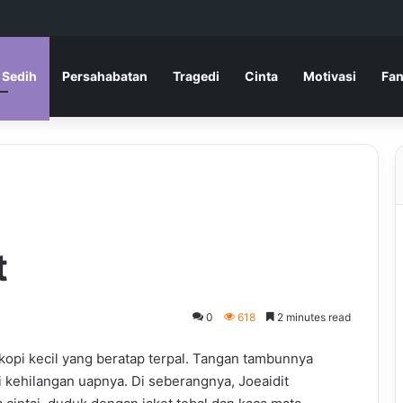
 Sedih
Persahabatan
Tragedi
Cinta
Motivasi
Fan
t
0
618
2 minutes read
kopi kecil yang beratap terpal. Tangan tambunnya
kehilangan uapnya. Di seberangnya, Joeaidit