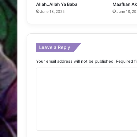
Allah..Allah Ya Baba
Maafkan Ak
June 13, 2025
June 18, 20
Leave a Reply
Your email address will not be published.
Required f
C
o
m
m
e
n
t
*