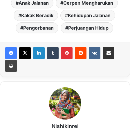
Anak Jalanan
Cerpen Mengharukan
Kakak Beradik
Kehidupan Jalanan
Pengorbanan
Perjuangan Hidup
LinkedIn
Tumblr
Pinterest
Reddit
VKontakte
Share via Email
Print
Nishikinrei