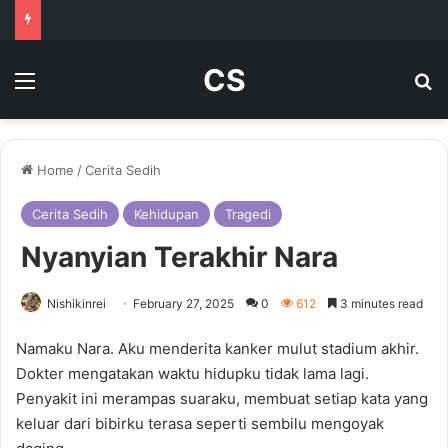
CS
Menu
Se
Home
/
Cerita Sedih
Cerita Sedih
Kehidupan
Tragedi
Nyanyian Terakhir Nara
Nishikinrei
February 27, 2025
0
612
3 minutes read
Namaku Nara. Aku menderita kanker mulut stadium akhir.
Dokter mengatakan waktu hidupku tidak lama lagi.
Penyakit ini merampas suaraku, membuat setiap kata yang
keluar dari bibirku terasa seperti sembilu mengoyak