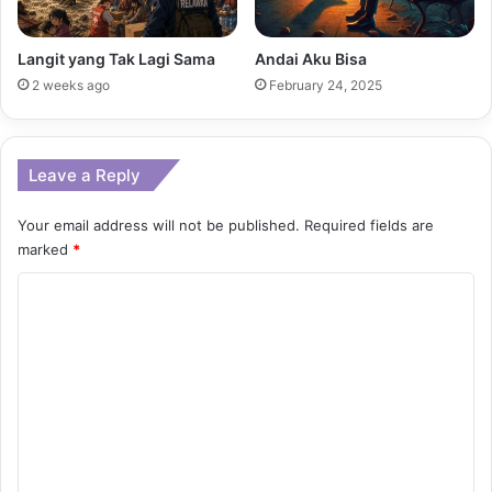
Langit yang Tak Lagi Sama
Andai Aku Bisa
2 weeks ago
February 24, 2025
Leave a Reply
Your email address will not be published.
Required fields are
marked
*
C
o
m
m
e
n
t