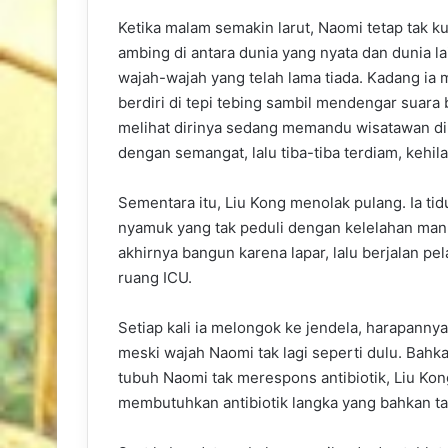
Ketika malam semakin larut, Naomi tetap tak k
ambing di antara dunia yang nyata dan dunia la
wajah-wajah yang telah lama tiada. Kadang ia 
berdiri di tepi tebing sambil mendengar suara
melihat dirinya sedang memandu wisatawan di d
dengan semangat, lalu tiba-tiba terdiam, kehil
Sementara itu, Liu Kong menolak pulang. Ia tidu
nyamuk yang tak peduli dengan kelelahan manu
akhirnya bangun karena lapar, lalu berjalan p
ruang ICU.
Setiap kali ia melongok ke jendela, harapanny
meski wajah Naomi tak lagi seperti dulu. Bah
tubuh Naomi tak merespons antibiotik, Liu Kong
membutuhkan antibiotik langka yang bahkan tak