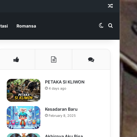
Random Ar
Switch skin
Search for
tasi
Romansa
PETAKA SI KLIWON
4 days ago
Kesadaran Baru
February 8, 2025
Akhirnya Aku Bisa