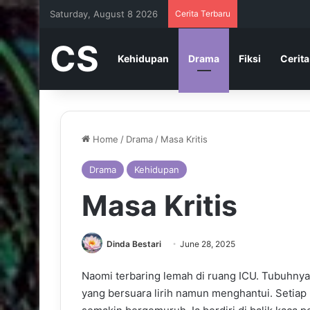
Saturday, August 8 2026
Cerita Terbaru
CS
Kehidupan
Drama
Fiksi
Cerita
Home
/
Drama
/
Masa Kritis
Drama
Kehidupan
Masa Kritis
Dinda Bestari
June 28, 2025
Naomi terbaring lemah di ruang ICU. Tubuhnya 
yang bersuara lirih namun menghantui. Setiap