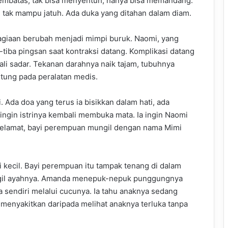
 pembatas, tak bisa menyentuh, hanya bisa memandang.
 tak mampu jatuh. Ada duka yang ditahan dalam diam.
agiaan berubah menjadi mimpi buruk. Naomi, yang
-tiba pingsan saat kontraksi datang. Komplikasi datang
ali sadar. Tekanan darahnya naik tajam, tubuhnya
ntung pada peralatan medis.
 Ada doa yang terus ia bisikkan dalam hati, ada
 ingin istrinya kembali membuka mata. Ia ingin Naomi
elamat, bayi perempuan mungil dengan nama Mimi
i kecil. Bayi perempuan itu tampak tenang di dalam
ggil ayahnya. Amanda menepuk-nepuk punggungnya
sendiri melalui cucunya. Ia tahu anaknya sedang
ih menyakitkan daripada melihat anaknya terluka tanpa