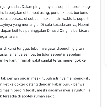
unjung sadar. Dalam pingsannya, ia seperti terombang-
in. Ia berjalan di tempat asing, penuh kabut, bertemu
merasa berada di sebuah makam, lain waktu ia seperti
 bayinya yang menangis. Di sela kesadarannya, Naomi
epan kuil tua peninggalan Dinasti Qing. Ia berbicara
angan arah.
r di kursi tunggu, tubuhnya gatal dipenuhi gigitan
sia. Ia hanya sempat tertidur sebentar sebelum
elan ke kantin rumah sakit sambil terus menengok ke
a tak pernah pudar, meski tubuh istrinya membengkak,
kan ketika dokter datang dengan kabar buruk bahwa
 masih berdiri tegak, meski dadanya nyaris runtuh. Ia
 tersedia di apotek rumah sakit.