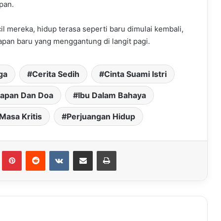
pan.
il mereka, hidup terasa seperti baru dimulai kembali,
apan baru yang menggantung di langit pagi.
ga
Cerita Sedih
Cinta Suami Istri
apan Dan Doa
Ibu Dalam Bahaya
Masa Kritis
Perjuangan Hidup
Tumblr
Pinterest
Reddit
VKontakte
Share via Email
Print