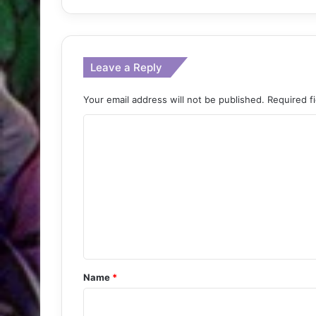
Leave a Reply
Your email address will not be published.
Required f
C
o
m
m
e
n
t
*
Name
*