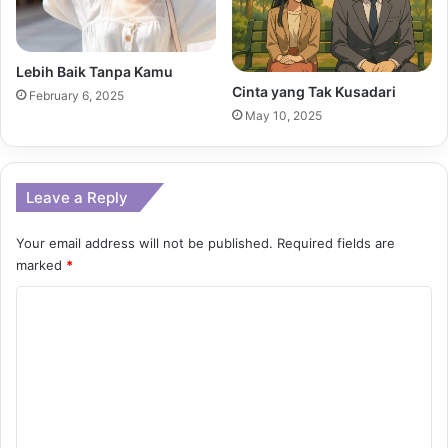
Lebih Baik Tanpa Kamu
Cinta yang Tak Kusadari
February 6, 2025
May 10, 2025
Leave a Reply
Your email address will not be published.
Required fields are
marked
*
C
o
m
m
e