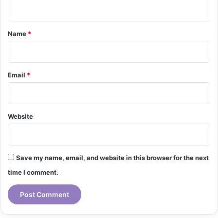
n
t
*
Name
*
Email
*
Website
Save my name, email, and website in this browser for the next
time I comment.