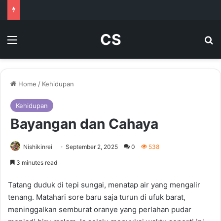
CS
Menu
Se
Home
/
Kehidupan
Kehidupan
Bayangan dan Cahaya
Nishikinrei
September 2, 2025
0
538
3 minutes read
Tatang duduk di tepi sungai, menatap air yang mengalir
tenang. Matahari sore baru saja turun di ufuk barat,
meninggalkan semburat oranye yang perlahan pudar