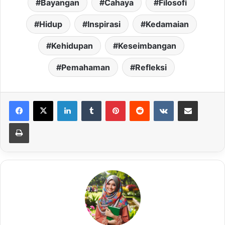
Bayangan
Cahaya
Filosofi
Hidup
Inspirasi
Kedamaian
Kehidupan
Keseimbangan
Pemahaman
Refleksi
LinkedIn
Tumblr
Pinterest
Reddit
VKontakte
Share via Email
Print