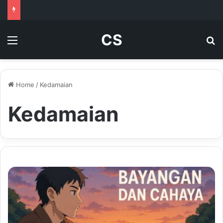
CS
Menu
Se
Home
/
Kedamaian
Kedamaian