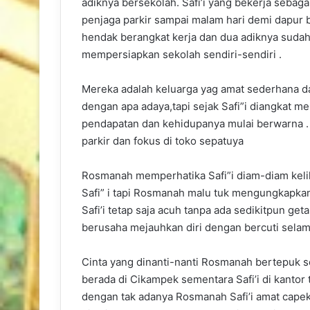
adiknya bersekolah. Safi’i yang bekerja sebag
penjaga parkir sampai malam hari demi dapur b
hendak berangkat kerja dan dua adiknya suda
mempersiapkan sekolah sendiri-sendiri .
Mereka adalah keluarga yag amat sederhana d
dengan apa adaya,tapi sejak Safi”i diangkat 
pendapatan dan kehidupanya mulai berwarna . 
parkir dan fokus di toko sepatuya
Rosmanah memperhatika Safi”i diam-diam keliha
Safi” i tapi Rosmanah malu tuk mengungkapka
Safi’i tetap saja acuh tanpa ada sedikitpun g
berusaha mejauhkan diri dengan bercuti selam
Cinta yang dinanti-nanti Rosmanah bertepuk 
berada di Cikampek sementara Safi’i di kantor 
dengan tak adanya Rosmanah Safi’i amat cape