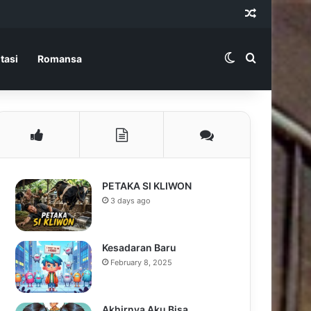
Random Ar
Switch skin
Search for
tasi
Romansa
PETAKA SI KLIWON
3 days ago
Kesadaran Baru
February 8, 2025
Akhirnya Aku Bisa