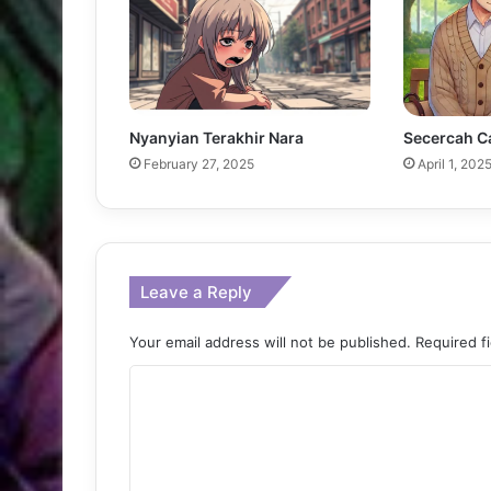
Nyanyian Terakhir Nara
Secercah C
February 27, 2025
April 1, 202
Leave a Reply
Your email address will not be published.
Required f
C
o
m
m