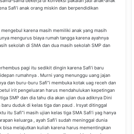
sama-sama bekerja di konveksi pakaian jadi anak-anak
ena Safi’i anak orang miskin dan berpendidikan
r mengebul karena masih memiliki anak yang masih
 ibunya mengurus biaya rumah tangga karena ayahnya
masih sekolah di SMA dan dua masih sekolah SMP dan
hembus pagi itu sedikit dingin karena Safi’i baru
idepan rumahnya . Murni yang menunggu uang jajan
nya dan buru-buru Safi”i membuka kotak uag receh dan
-betul irit pengeluaran harus mendahulukan kepetingan
tiga SMP dan dia tahu dia akan ujian dua adiknya Dini
aru duduk di kelas tiga dan paud . Irsyat ditinggal
itu Safi”i masih ujian kelas tiga SMA Safi’i yag hanya
pan keluarga , ayah Safi’i sudah meninggal dunia
tak bisa melajutkan kuliah karena harus mementingkan