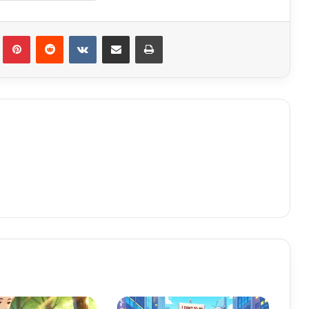
Tumblr
Pinterest
Reddit
VKontakte
Share via Email
Print