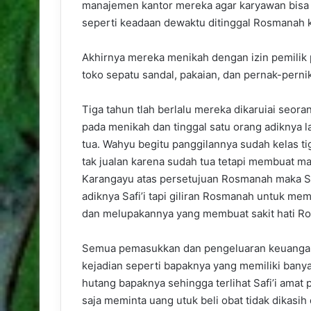
manajemen kantor mereka agar karyawan bisa m
seperti keadaan dewaktu ditinggal Rosmanah 
Akhirnya mereka menikah dengan izin pemilik 
toko sepatu sandal, pakaian, dan pernak-pernik
Tiga tahun tlah berlalu mereka dikaruiai seoran
pada menikah dan tinggal satu orang adiknya 
tua. Wahyu begitu panggilannya sudah kelas t
tak jualan karena sudah tua tetapi membuat m
Karangayu atas persetujuan Rosmanah maka S
adiknya Safi’i tapi giliran Rosmanah untuk me
dan melupakannya yang membuat sakit hati R
Semua pemasukkan dan pengeluaran keuangan di
kejadian seperti bapaknya yang memiliki bany
hutang bapaknya sehingga terlihat Safi’i amat
saja meminta uang utuk beli obat tidak dikasih