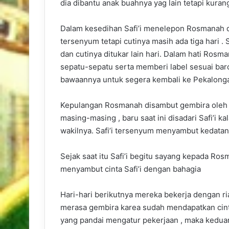
dia dibantu anak buahnya yag lain tetapi kuran
Dalam kesedihan Safi’i menelepon Rosmanah 
tersenyum tetapi cutinya masih ada tiga hari 
dan cutinya ditukar lain hari. Dalam hati Ros
sepatu-sepatu serta memberi label sesuai ba
bawaannya untuk segera kembali ke Pekalonga
Kepulangan Rosmanah disambut gembira oleh S
masing-masing , baru saat ini disadari Safi’i
wakilnya. Safi’i tersenyum menyambut kedata
Sejak saat itu Safi’i begitu sayang kepada Ro
menyambut cinta Safi’i dengan bahagia
Hari-hari berikutnya mereka bekerja dengan r
merasa gembira karea sudah mendapatkan cinta
yang pandai mengatur pekerjaan , maka keduan