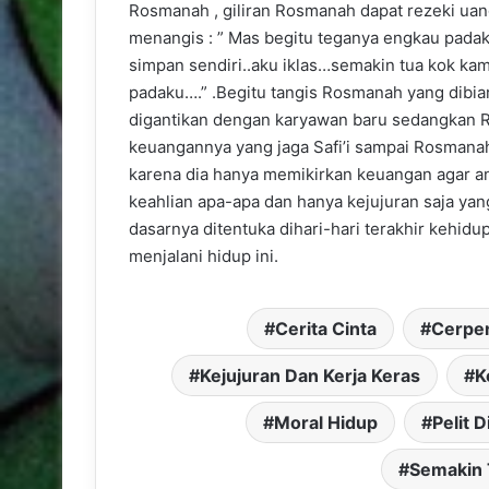
Rosmanah , giliran Rosmanah dapat rezeki uan
menangis : ” Mas begitu teganya engkau padak
simpan sendiri..aku iklas…semakin tua kok ka
padaku….” .Begitu tangis Rosmanah yang dibiar
digantikan dengan karyawan baru sedangkan R
keuangannya yang jaga Safi’i sampai Rosmanah 
karena dia hanya memikirkan keuangan agar ana
keahlian apa-apa dan hanya kejujuran saja yan
dasarnya ditentuka dihari-hari terakhir kehidu
menjalani hidup ini.
Cerita Cinta
Cerpen
Kejujuran Dan Kerja Keras
K
Moral Hidup
Pelit D
Semakin 