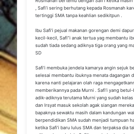
Rosmanah bertemu dengan Safi’i ketika masih 
, Safi’i sering berhutang kepada Rosmanah kar
tertinggi SMA tanpa keahlian sedikitpun .
Ibu Safi’i pejual makanan gorengan demi dapu
kecil-kecil, Safi”i anak tertua yag membantu
sudah tiada sedang adiknya tiga orang yang 
SD
Safi’i membuka jendela kamarya angin sejuk ber
selesai membantu ibuknya menata dagangan d
karena nanti pelajaran olah raga mengagetkan
memberikannya pada Murni . Safi’i yang betul
adik-adiknya terutama Murni yang sudah kelas 
dan Irsyat masuk sekolah agak siangan mereka b
bapaknya sewaktu masih dalam kandungan waktu 
berpendidikan SMA sudah menjadi tumpuan hara
ketika Safi’i baru lulus SMA dan terpaksa dia 