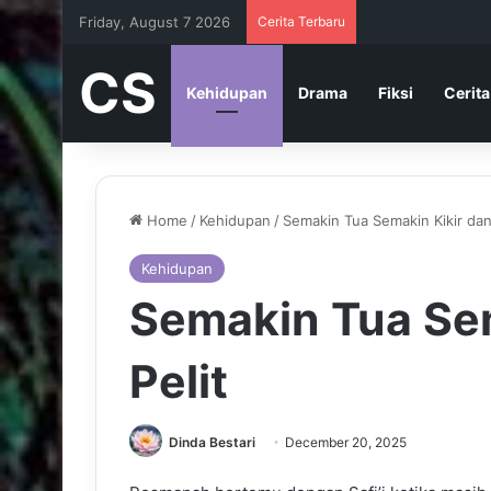
Friday, August 7 2026
Cerita Terbaru
CS
Kehidupan
Drama
Fiksi
Cerita
Home
/
Kehidupan
/
Semakin Tua Semakin Kikir dan
Kehidupan
Semakin Tua Sem
Pelit
Dinda Bestari
December 20, 2025