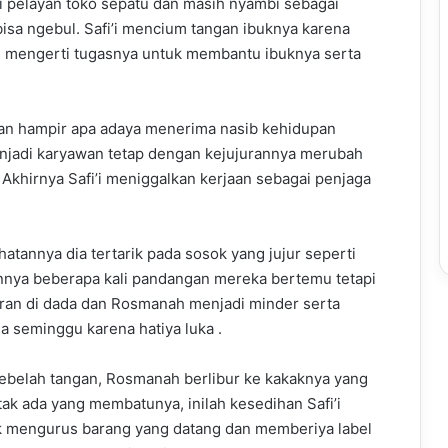
ai pelayan toko sepatu dan masih nyambi sebagai
isa ngebul. Safi’i mencium tangan ibuknya karena
h mengerti tugasnya untuk membantu ibuknya serta
an hampir apa adaya menerima nasib kehidupan
menjadi karyawan tetap dengan kejujurannya merubah
Akhirnya Safi’i meniggalkan kerjaan sebagai penjaga
tannya dia tertarik pada sosok yang jujur seperti
nnya beberapa kali pandangan mereka bertemu tetapi
etaran di dada dan Rosmanah menjadi minder serta
a seminggu karena hatiya luka .
sebelah tangan, Rosmanah berlibur ke kakaknya yang
tak ada yang membatunya, inilah kesedihan Safi’i
k mengurus barang yang datang dan memberiya label