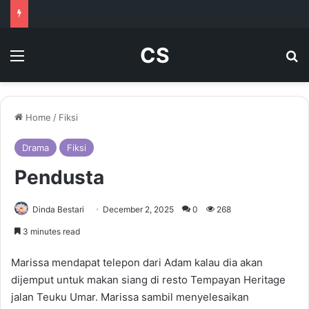
CS
Menu
Se
Home
/
Fiksi
Drama
Fiksi
Pendusta
Dinda Bestari
December 2, 2025
0
268
3 minutes read
Marissa mendapat telepon dari Adam kalau dia akan
dijemput untuk makan siang di resto Tempayan Heritage
jalan Teuku Umar. Marissa sambil menyelesaikan