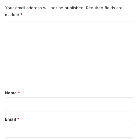
Your email address will not be published.
Required fields are
marked
*
C
o
m
m
e
n
t
*
Name
*
Email
*