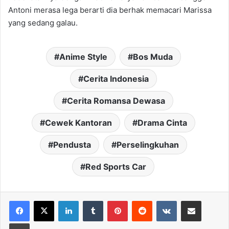
Antoni merasa lega berarti dia berhak memacari Marissa
yang sedang galau.
Anime Style
Bos Muda
Cerita Indonesia
Cerita Romansa Dewasa
Cewek Kantoran
Drama Cinta
Pendusta
Perselingkuhan
Red Sports Car
LinkedIn
Tumblr
Pinterest
Reddit
VKontakte
Share via Email
Print