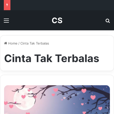
CS
Menu
Se
Home
/
Cinta Tak Terbalas
Cinta Tak Terbalas