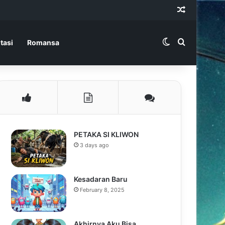
Random Ar
Switch skin
Search for
tasi
Romansa
PETAKA SI KLIWON
3 days ago
Kesadaran Baru
February 8, 2025
Akhirnya Aku Bisa