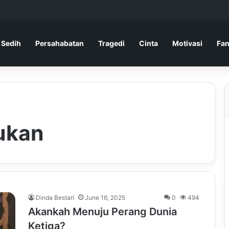
 Sedih
Persahabatan
Tragedi
Cinta
Motivasi
Fan
ukan
Dinda Bestari
June 16, 2025
0
494
Akankah Menuju Perang Dunia
Ketiga?