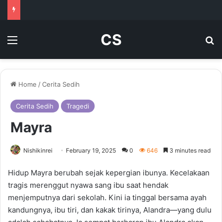
CS
Menu
Se
Home
/
Cerita Sedih
Cerita Sedih
Tragedi
Mayra
Nishikinrei
February 19, 2025
0
646
3 minutes read
Hidup Mayra berubah sejak kepergian ibunya. Kecelakaan
tragis merenggut nyawa sang ibu saat hendak
menjemputnya dari sekolah. Kini ia tinggal bersama ayah
kandungnya, ibu tiri, dan kakak tirinya, Alandra—yang dulu