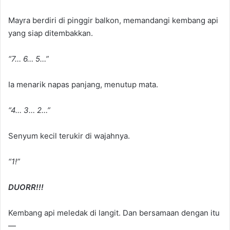
Mayra berdiri di pinggir balkon, memandangi kembang api
yang siap ditembakkan.
“7… 6… 5…”
Ia menarik napas panjang, menutup mata.
“4… 3… 2…”
Senyum kecil terukir di wajahnya.
“1!”
DUORR!!!
Kembang api meledak di langit. Dan bersamaan dengan itu
—