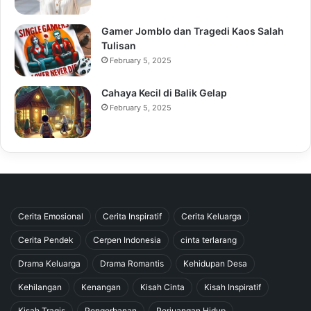
Gamer Jomblo dan Tragedi Kaos Salah
Tulisan
February 5, 2025
Cahaya Kecil di Balik Gelap
February 5, 2025
Cerita Emosional
Cerita Inspiratif
Cerita Keluarga
Cerita Pendek
Cerpen Indonesia
cinta terlarang
Drama Keluarga
Drama Romantis
Kehidupan Desa
Kehilangan
Kenangan
Kisah Cinta
Kisah Inspiratif
Kisah Tragis
Pengorbanan
Perjuangan Hidup