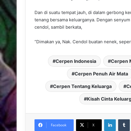
Dan di suatu tempat jauh, di dalam gerbong k
tenang bersama keluarganya. Dengan senyum 
cendol, sambil berkata,
“Dimakan ya, Nak. Cendol buatan nenek, sepert
Cerpen Indonesia
Cerpen 
Cerpen Penuh Air Mata
Cerpen Tentang Keluarga
C
Kisah Cinta Keluar
LinkedIn
Facebook
X