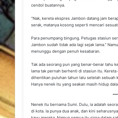
cendol buatannya.
“Nak, kereta ekspres Jambon datang jam berap
serak, matanya kosong seperti mencari sesuatu 
Para penumpang bingung. Petugas stasiun ser
Jambon sudah tidak ada lagi sejak lama.” Namu
menunggu dengan penuh kesabaran.
Tak ada seorang pun yang benar-benar tahu k
lama tak pernah berhenti di stasiun itu. Keret
dihentikan puluhan tahun lalu setelah sebuah 
Hanya nenek itu yang seakan masih hidup dala
Nenek itu bernama Sumi. Dulu, ia adalah seora
di kota. Ia punya dua anak, dan kini seharusny
kayu mereka. Namun semua itu sirna dalam sa