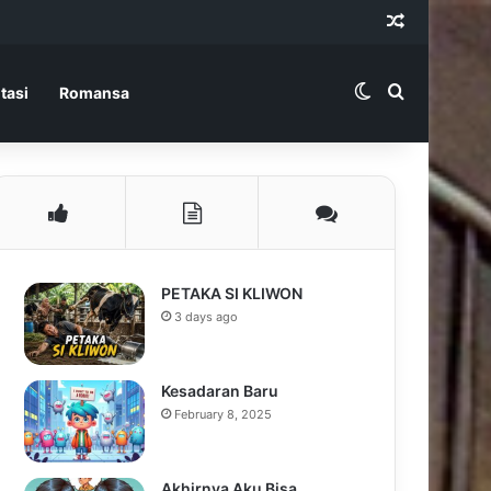
Random Ar
Switch skin
Search for
tasi
Romansa
PETAKA SI KLIWON
3 days ago
Kesadaran Baru
February 8, 2025
Akhirnya Aku Bisa