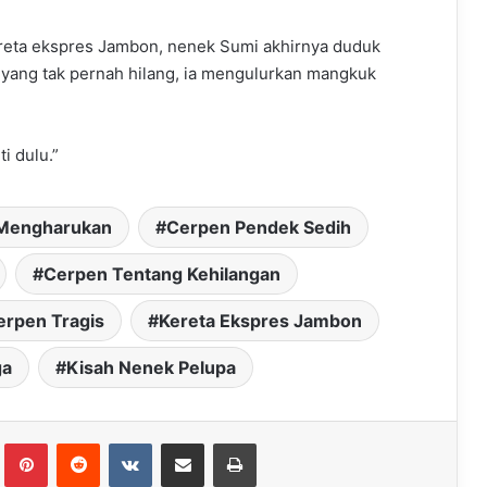
ereta ekspres Jambon, nenek Sumi akhirnya duduk
yang tak pernah hilang, ia mengulurkan mangkuk
i dulu.”
Mengharukan
Cerpen Pendek Sedih
Cerpen Tentang Kehilangan
erpen Tragis
Kereta Ekspres Jambon
ga
Kisah Nenek Pelupa
Tumblr
Pinterest
Reddit
VKontakte
Share via Email
Print