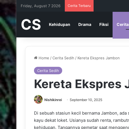
Friday, August 7 2026
Cerita Terbaru
CS
Kehidupan
Drama
Fiksi
Cerita
Home
/
Cerita Sedih
/
Kereta Ekspres Jambon
Cerita Sedih
Kereta Ekspres
Nishikinrei
September 10, 2025
Di sebuah stasiun kecil bernama Jambon, ada 
kayu dekat loket. Usianya sudah renta, rambutn
kehidupan. Tangannya gemetar saat menggengga