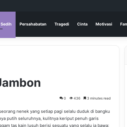
 Sedih
Persahabatan
Tragedi
Cinta
Motivasi
Fan
 Jambon
0
436
3 minutes read
seorang nenek yang setiap pagi selalu duduk di bangku
ya putih seluruhnya, kulitnya keriput penuh garis
m tas kain lusuh berisi sesuatu yang selalu ia bawa: