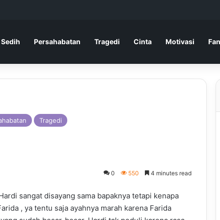
 Sedih
Persahabatan
Tragedi
Cinta
Motivasi
Fan
ahabatan
Tragedi
0
550
4 minutes read
Hardi sangat disayang sama bapaknya tetapi kenapa
rida , ya tentu saja ayahnya marah karena Farida