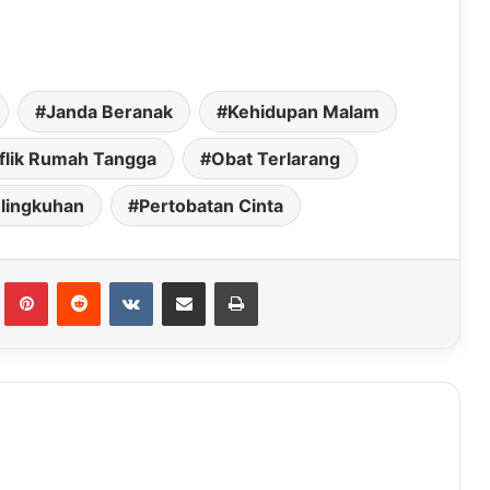
Janda Beranak
Kehidupan Malam
flik Rumah Tangga
Obat Terlarang
lingkuhan
Pertobatan Cinta
Tumblr
Pinterest
Reddit
VKontakte
Share via Email
Print