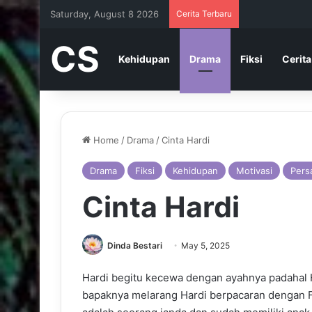
Saturday, August 8 2026
Cerita Terbaru
CS
Kehidupan
Drama
Fiksi
Cerita
Home
/
Drama
/
Cinta Hardi
Drama
Fiksi
Kehidupan
Motivasi
Pers
Cinta Hardi
Dinda Bestari
May 5, 2025
Hardi begitu kecewa dengan ayahnya padahal 
bapaknya melarang Hardi berpacaran dengan Fa