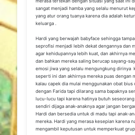
merasa tertekan dengan situasi yang saat ini 
sangat menjadi hamba yang selalu menurut ke
yang atur orang tuanya karena dia adalah ket
keluarga .
Hardi yang berwajah babyface sehingga tampa
seprofisi menjadi lebih dekat dengannya dan
agar kehidupannya lebih kuat, dan akhirnya me
dan bahkan mereka saling berucap sayang-say
emosi jiwa yang selalu mengungkung dirinya 
seperti ini dan akhirnya mereka puas dengan
kalau capek dia mulai menggunakan obat bius
dengan Farida tapi dilarang sama bapaknya send
lucu-lucu tapi karena hatinya butuh seseoran
sendiri dijaga anak-anaknya agar jangan berg
Hardi dan bersedia untuk di madu tapi anak-a
mereka. Hardi yang merasa kesepian karena na
mengambil keputusan untuk memperkuat grup 