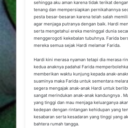
sehingga aku aman karena tidak terikat denga
tenang dan mempersiapkan pernikahannya sec
pesta besar-besaran karena telah salah memi
agar menjaga putranya dengan baik. Hardi men
serta mengetahui ereka meninggal dunia secar
menggerogoti kekebalan tubuhnya. Farida ber
mereka semua sejak Hardi melamar Farida.
Hardi kini merasa nyaman tetapi dia merasa r
kedua anaknya padahal Farida memperbolehkan
memberikan waktu kunjung kepada anak-anaknya
suaminya maka Farida untuk sementara melara
segera mengajak anak-anak Hardi untuk berli
sangat merindukan anak-anak kandungnya . Mas
yang tinggi dan mau menjaga keluarganya aka
kedepan dengan rintangan kehidupan yang tent
kesabaran serta kesadaran yang tinggi yang
bahtera rumah tangga.