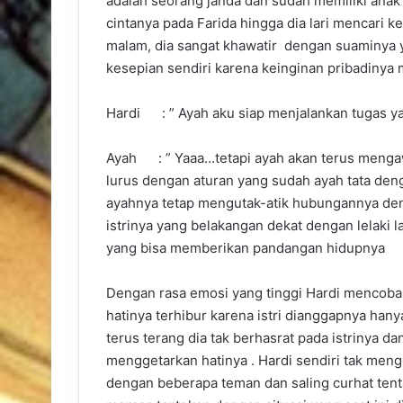
adalah seorang janda dan sudah memiliki anak 
cintanya pada Farida hingga dia lari mencari k
malam, dia sangat khawatir dengan suaminya 
kesepian sendiri karena keinginan pribadinya 
Hardi : ” Ayah aku siap menjalankan tugas ya
Ayah : ” Yaaa…tetapi ayah akan terus mengaw
lurus dengan aturan yang sudah ayah tata den
ayahnya tetap mengutak-atik hubungannya den
istrinya yang belakangan dekat dengan lelaki
yang bisa memberikan pandangan hidupnya
Dengan rasa emosi yang tinggi Hardi mencoba
hatinya terhibur karena istri dianggapnya ha
terus terang dia tak berhasrat pada istrinya d
menggetarkan hatinya . Hardi sendiri tak menge
dengan beberapa teman dan saling curhat ten