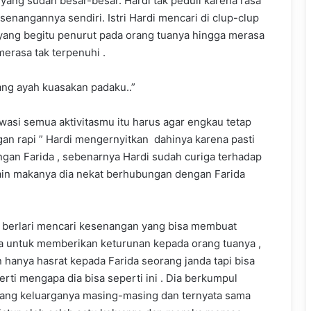
yang sudah besar-besar. Hardi tak peduli karena rasa
esenangannya sendiri. Istri Hardi mencari di clup-clup
yang begitu penurut pada orang tuanya hingga merasa
merasa tak terpenuhi .
ng ayah kuasakan padaku..”
asi semua aktivitasmu itu harus agar engkau tetap
gan rapi ” Hardi mengernyitkan dahinya karena pasti
gan Farida , sebenarnya Hardi sudah curiga terhadap
 lain makanya dia nekat berhubungan dengan Farida
 berlari mencari kesenangan yang bisa membuat
nya untuk memberikan keturunan kepada orang tuanya ,
an hanya hasrat kepada Farida seorang janda tapi bisa
rti mengapa dia bisa seperti ini . Dia berkumpul
tang keluarganya masing-masing dan ternyata sama