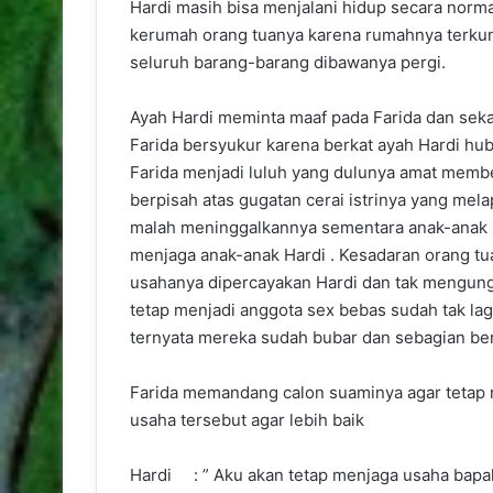
Hardi masih bisa menjalani hidup secara norm
kerumah orang tuanya karena rumahnya terkunc
seluruh barang-barang dibawanya pergi.
Ayah Hardi meminta maaf pada Farida dan seka
Farida bersyukur karena berkat ayah Hardi hu
Farida menjadi luluh yang dulunya amat memb
berpisah atas gugatan cerai istrinya yang mel
malah meninggalkannya sementara anak-anak H
menjaga anak-anak Hardi . Kesadaran orang t
usahanya dipercayakan Hardi dan tak mengungk
tetap menjadi anggota sex bebas sudah tak la
ternyata mereka sudah bubar dan sebagian bera
Farida memandang calon suaminya agar tetap
usaha tersebut agar lebih baik
Hardi : ” Aku akan tetap menjaga usaha bapa