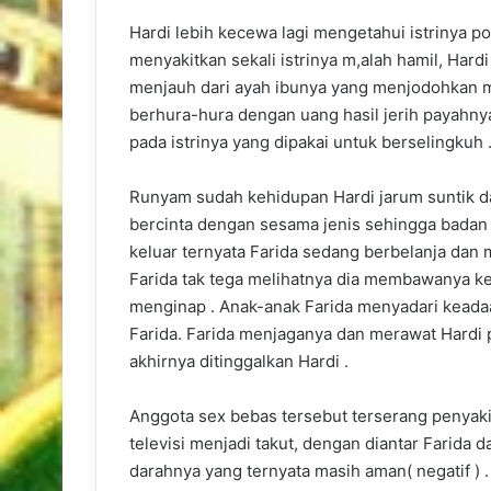
Hardi lebih kecewa lagi mengetahui istrinya 
menyakitkan sekali istrinya m,alah hamil, Har
menjauh dari ayah ibunya yang menjodohkan 
berhura-hura dengan uang hasil jerih payahnya
pada istrinya yang dipakai untuk berselingkuh 
Runyam sudah kehidupan Hardi jarum suntik da
bercinta dengan sesama jenis sehingga badan H
keluar ternyata Farida sedang berbelanja dan
Farida tak tega melihatnya dia membawanya ke
menginap . Anak-anak Farida menyadari keadaa
Farida. Farida menjaganya dan merawat Hardi
akhirnya ditinggalkan Hardi .
Anggota sex bebas tersebut terserang penyakit
televisi menjadi takut, dengan diantar Farida
darahnya yang ternyata masih aman( negatif ) .