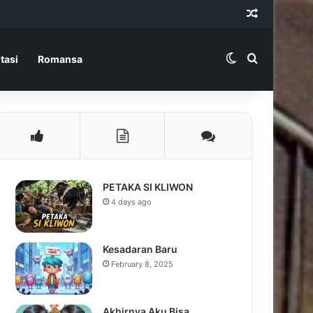
Random Ar
Switch skin
Search for
tasi
Romansa
PETAKA SI KLIWON
4 days ago
Kesadaran Baru
February 8, 2025
Akhirnya Aku Bisa