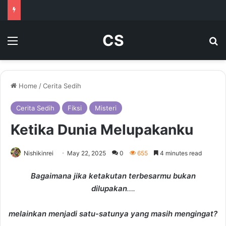
CS
Menu
Se
Home
/
Cerita Sedih
Cerita Sedih
Fiksi
Misteri
Ketika Dunia Melupakanku
Nishikinrei
May 22, 2025
0
655
4 minutes read
Bagaimana jika ketakutan terbesarmu bukan
dilupakan
….
melainkan menjadi satu-satunya yang masih mengingat?