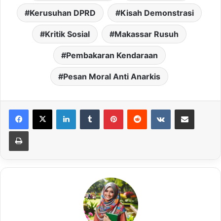
Kerusuhan DPRD
Kisah Demonstrasi
Kritik Sosial
Makassar Rusuh
Pembakaran Kendaraan
Pesan Moral Anti Anarkis
LinkedIn
Tumblr
Pinterest
Reddit
VKontakte
Share via Email
Print