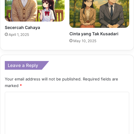
Secercah Cahaya
Cinta yang Tak Kusadari
April 1, 2025
May 10, 2025
Leave a Reply
Your email address will not be published.
Required fields are
marked
*
C
o
m
m
e