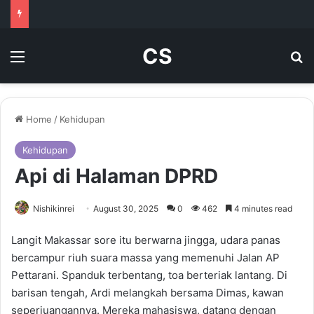
CS
Menu
Se
Home
/
Kehidupan
Kehidupan
Api di Halaman DPRD
Nishikinrei
August 30, 2025
0
462
4 minutes read
Langit Makassar sore itu berwarna jingga, udara panas
bercampur riuh suara massa yang memenuhi Jalan AP
Pettarani. Spanduk terbentang, toa berteriak lantang. Di
barisan tengah, Ardi melangkah bersama Dimas, kawan
seperjuangannya. Mereka mahasiswa, datang dengan