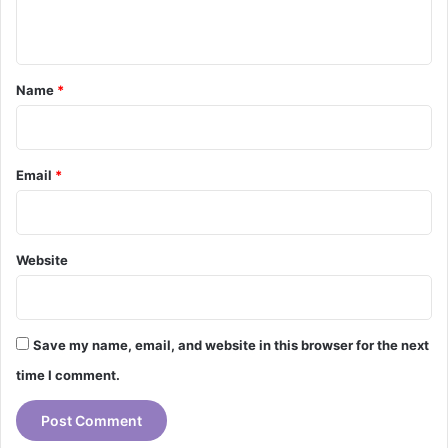
n
t
*
Name
*
Email
*
Website
Save my name, email, and website in this browser for the next
time I comment.