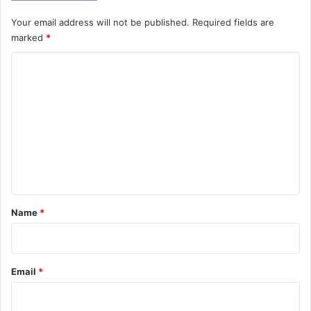
Your email address will not be published.
Required fields are
marked
*
C
o
m
m
e
n
t
*
Name
*
Email
*