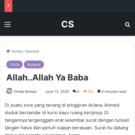
CS
Menu
Se
Home
/
Komedi
Cinta
Komedi
Allah..Allah Ya Baba
Dinda Bestari
June 13, 2025
0
652
4 minutes read
Di suatu sore yang tenang di pinggiran Ariana, Ahmed
duduk bersandar di kursi kayu ruang kerjanya. Di
tangannya tergenggam erat selembar surat dengan tulisan
tangan halus dan penuh luapan perasaan. Surat itu datang