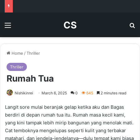
CS
Menu
Se
Home
/
Thriller
Thriller
Rumah Tua
Nishikinrei
March 6, 2025
0
645
2 minutes read
Langit sore mulai beranjak gelap ketika aku dan Bagas
berdiri di depan rumah tua itu. Rumah masa kecil kami,
yang kini tampak lebih mirip bangunan yang menolak mati.
Cat temboknya mengelupas seperti kulit yang terbakar
matahari, dan jendela-jendelanya—dulu tempat kami biasa