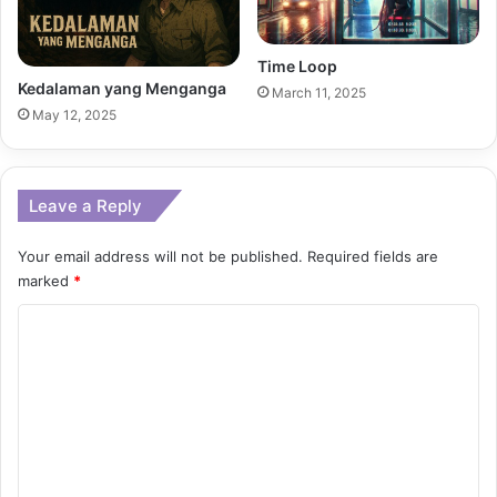
Time Loop
Kedalaman yang Menganga
March 11, 2025
May 12, 2025
Leave a Reply
Your email address will not be published.
Required fields are
marked
*
C
o
m
m
e
n