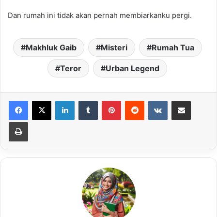
Dan rumah ini tidak akan pernah membiarkanku pergi.
Makhluk Gaib
Misteri
Rumah Tua
Teror
Urban Legend
LinkedIn
Tumblr
Pinterest
Reddit
VKontakte
Share via Email
Print