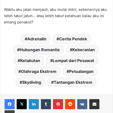
Waktu aku jalan menjauh, aku mulai mikir, sebenernya aku
lebih takut jatuh… atau lebih takut ketahuan kalau aku ini
emang penakut?
Adrenalin
Cerita Pendek
Hubungan Romantis
Keberanian
Ketakutan
Lompat dari Pesawat
Olahraga Ekstrem
Petualangan
Skydiving
Tantangan Ekstrem
LinkedIn
Tumblr
Pinterest
Reddit
VKontakte
Share via Email
Print