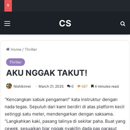
CS
Menu
Se
Home
/
Thriller
Thriller
AKU NGGAK TAKUT!
Nishikinrei
March 21, 2025
0
587
4 minutes read
“Kencangkan sabuk pengaman!” kata instruktur dengan
nada tegas. Sepuluh dari kami berdiri di atas platform kecil
setinggi satu meter, mendengarkan dengan saksama.
“Langkahkan kaki, pasang talinya di sekitar paha. Buat yang
cewek, sesuaikan biar nggak nyakitin dada pas parasut