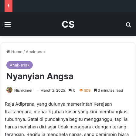
CS
Menu
Se
Home
/
Anak-anak
Anak-anak
Nyanyian Angsa
Nishikinrei
March 2, 2025
0
609
3 minutes read
Raja Adiprana, yang dulunya memerintah Kerajaan
Kartanegara, menarik jubah kasar yang kini membungkus
tubuhnya. Gatal di pundaknya begitu mengganggu, tapi ia
harus menahan diri agar tidak menggaruk dengan terang-
terangan. Begitu ia menghela napas, sang pemimpin biara