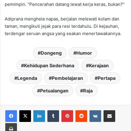
pemimpin. “Pencerahan datang lewat kerja keras, bukan?”
Adiprana menghela napas, berjalan melewati kolam dan
taman, mengikuti jejak para resi terdahulu. Di kejauhan,
terdengar seruan angsa yang seakan menertawakannya.
Dongeng
Humor
Kehidupan Sederhana
Kerajaan
Legenda
Pembelajaran
Pertapa
Petualangan
Raja
LinkedIn
Tumblr
Pinterest
Reddit
VKontakte
Share via Email
Print