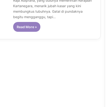
Raja Adiprana, yang dulunya memerintah Kerajaan
Kartanegara, menarik jubah kasar yang kini
membungkus tubuhnya. Gatal di pundaknya
begitu mengganggu, tapi…
Read More »