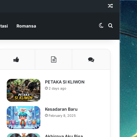
Random Ar
Switch skin
Search for
tasi
Romansa
PETAKA SI KLIWON
2 days ago
Kesadaran Baru
February 8, 2025
Akhirnya Aku Bisa