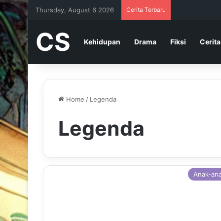
Thursday, August 6 2026
Cerita Terbaru
CS
Kehidupan
Drama
Fiksi
Cerita
Home
/
Legenda
Legenda
Anak-an