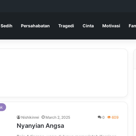
 Sedih
Persahabatan
Tragedi
Cinta
Motivasi
Fan
ak
Nishikinrei
March 2, 2025
0
609
Nyanyian Angsa