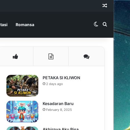
Random Ar
Switch skin
Search for
tasi
Romansa
PETAKA SI KLIWON
2 days ago
Kesadaran Baru
February 8, 2025
Akhirnya Aku Bisa