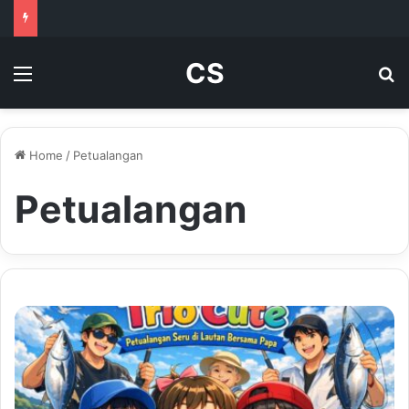
CS
Menu
Se
Home
/
Petualangan
Petualangan