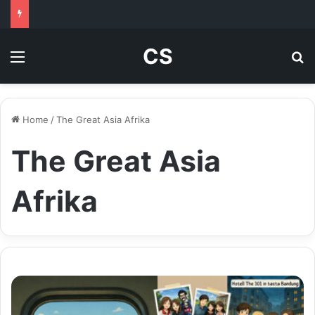
CS
Menu
Se
Home
/
The Great Asia Afrika
The Great Asia
Afrika