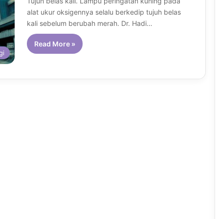
Tujuh belas kali. Lampu peringatan kuning pada
alat ukur oksigennya selalu berkedip tujuh belas
kali sebelum berubah merah. Dr. Hadi…
Read More »
gi