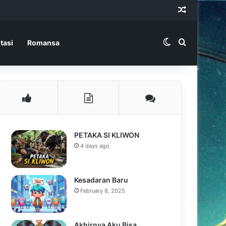
Random Ar
Switch skin
Search for
tasi
Romansa
PETAKA SI KLIWON
4 days ago
Kesadaran Baru
February 8, 2025
Akhirnya Aku Bisa