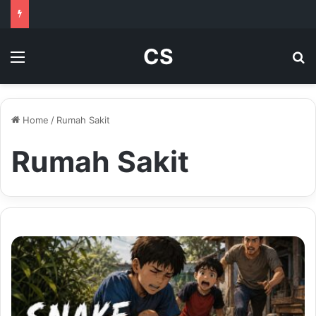
CS
Menu
Se
Home
/
Rumah Sakit
Rumah Sakit