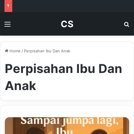
CS
Menu
Se
Home
/
Perpisahan Ibu Dan Anak
Perpisahan Ibu Dan
Anak