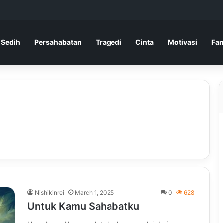
 Sedih
Persahabatan
Tragedi
Cinta
Motivasi
Fan
Nishikinrei
March 1, 2025
0
628
Untuk Kamu Sahabatku