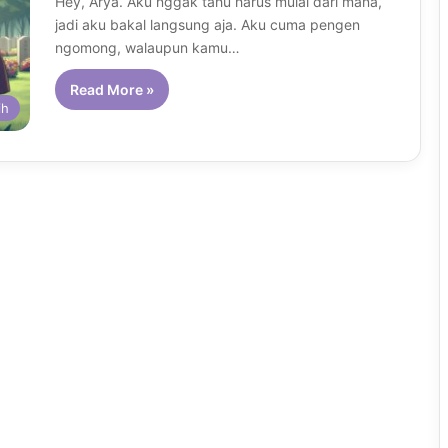
Hey, Arya. Aku nggak tahu harus mulai dari mana,
jadi aku bakal langsung aja. Aku cuma pengen
ngomong, walaupun kamu…
Read More »
ih