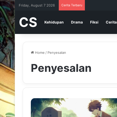
Friday, August 7 2026
Cerita Terbaru
CS
Kehidupan
Drama
Fiksi
Cerita
Home
/
Penyesalan
Penyesalan