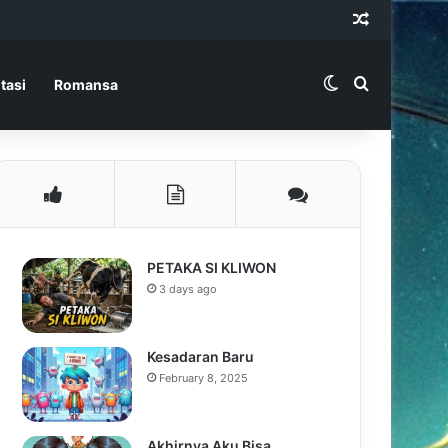
Random Ar
Switch skin
Search for
tasi
Romansa
PETAKA SI KLIWON
3 days ago
Kesadaran Baru
February 8, 2025
Akhirnya Aku Bisa