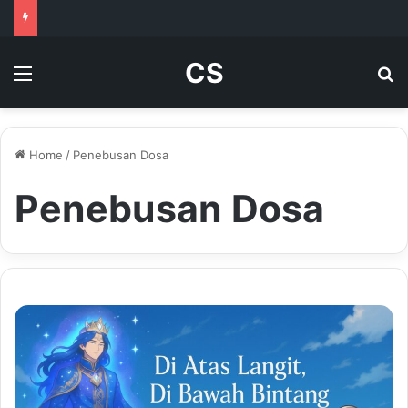
CS
Menu
Se
Home
/
Penebusan Dosa
Penebusan Dosa