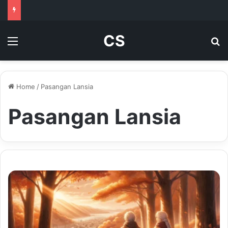
CS
Menu
Se
Home
/
Pasangan Lansia
Pasangan Lansia