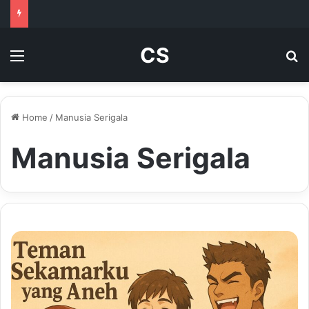
CS
Menu
Se
Home
/
Manusia Serigala
Manusia Serigala