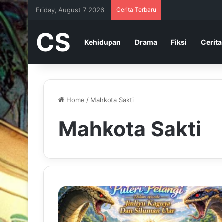
Friday, August 7 2026
Cerita Terbaru
CS
Kehidupan
Drama
Fiksi
Cerita
Home
/
Mahkota Sakti
Mahkota Sakti