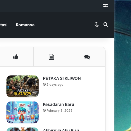
Random Ar
Switch skin
Search for
tasi
Romansa
PETAKA SI KLIWON
2 days ago
Kesadaran Baru
February 8, 2025
Akhirnya Aku Bisa