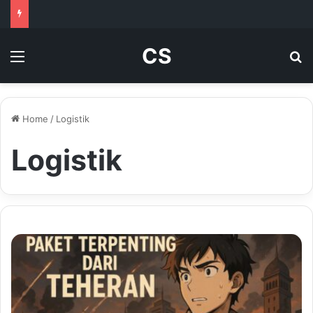
CS
Menu
Se
Home
/
Logistik
Logistik