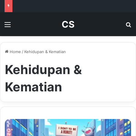
CS
Menu
Se
Home
/
Kehidupan & Kematian
Kehidupan &
Kematian