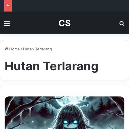
CS
Menu
Se
Home
/
Hutan Terlarang
Hutan Terlarang