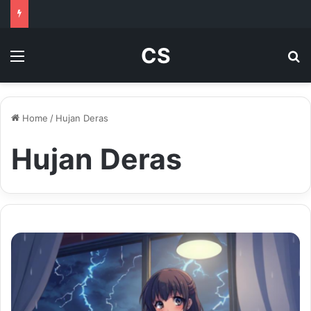
CS
Menu
Se
Home
/
Hujan Deras
Hujan Deras