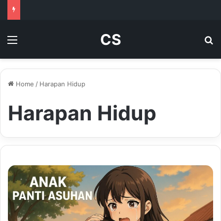
CS
Menu
Se
Home
/
Harapan Hidup
Harapan Hidup