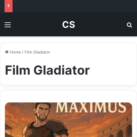
CS
Menu
Se
Home
/
Film Gladiator
Film Gladiator