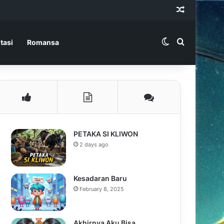
Random Ar
Switch skin
Search for
tasi
Romansa
PETAKA SI KLIWON
2 days ago
Kesadaran Baru
February 8, 2025
Akhirnya Aku Bisa