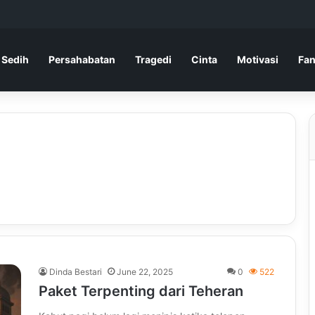
 Sedih
Persahabatan
Tragedi
Cinta
Motivasi
Fan
Dinda Bestari
June 22, 2025
0
522
Paket Terpenting dari Teheran