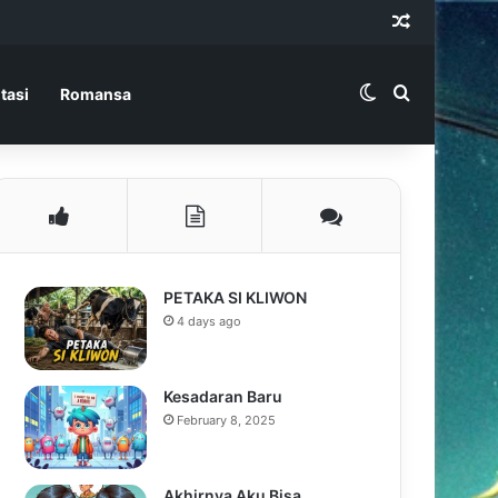
Random Ar
Switch skin
Search for
tasi
Romansa
PETAKA SI KLIWON
4 days ago
Kesadaran Baru
February 8, 2025
Akhirnya Aku Bisa