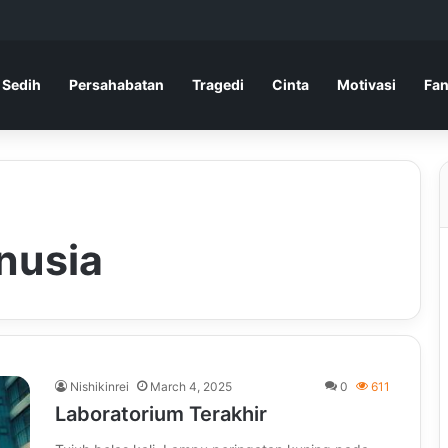
 Sedih
Persahabatan
Tragedi
Cinta
Motivasi
Fan
nusia
Nishikinrei
March 4, 2025
0
611
Laboratorium Terakhir