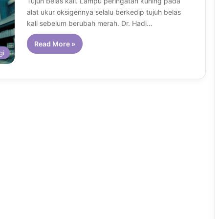
Tujuh belas kali. Lampu peringatan kuning pada
alat ukur oksigennya selalu berkedip tujuh belas
kali sebelum berubah merah. Dr. Hadi…
Read More »
gi