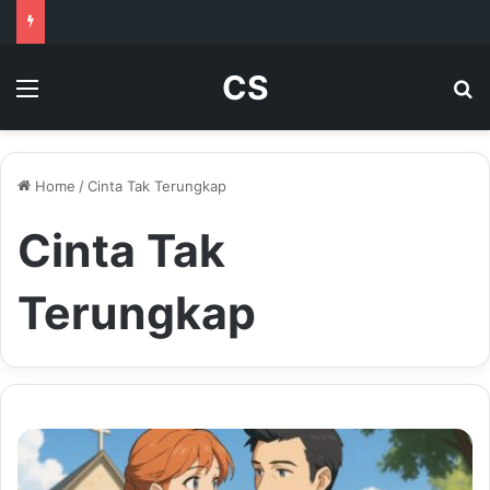
CS
Menu
Se
Home
/
Cinta Tak Terungkap
Cinta Tak
Terungkap