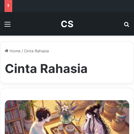
CS
Menu
Se
Home
/
Cinta Rahasia
Cinta Rahasia