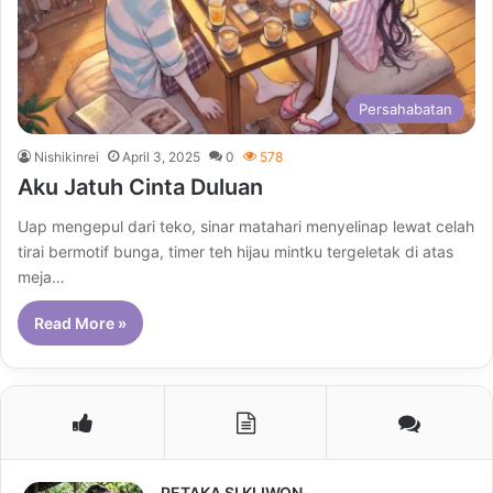
Persahabatan
Nishikinrei
April 3, 2025
0
578
Aku Jatuh Cinta Duluan
Uap mengepul dari teko, sinar matahari menyelinap lewat celah
tirai bermotif bunga, timer teh hijau mintku tergeletak di atas
meja…
Read More »
PETAKA SI KLIWON