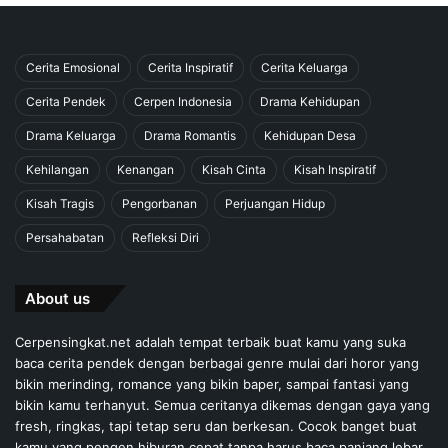
Cerita Emosional
Cerita Inspiratif
Cerita Keluarga
Cerita Pendek
Cerpen Indonesia
Drama Kehidupan
Drama Keluarga
Drama Romantis
Kehidupan Desa
Kehilangan
Kenangan
Kisah Cinta
Kisah Inspiratif
Kisah Tragis
Pengorbanan
Perjuangan Hidup
Persahabatan
Refleksi Diri
About us
Cerpensingkat.net adalah tempat terbaik buat kamu yang suka
baca cerita pendek dengan berbagai genre mulai dari horor yang
bikin merinding, romance yang bikin baper, sampai fantasi yang
bikin kamu terhanyut. Semua ceritanya dikemas dengan gaya yang
fresh, ringkas, tapi tetap seru dan berkesan. Cocok banget buat
kamu yang pengen hiburan cepat tanpa harus baca panjang lebar.