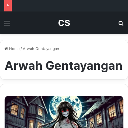
CS
Menu
Se
Home
/
Arwah Gentayangan
Arwah Gentayangan